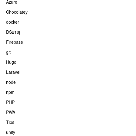
Azure
Chocolatey
docker
DS218j
Firebase
git
Hugo
Laravel
node
npm
PHP
PWA
Tips
unity