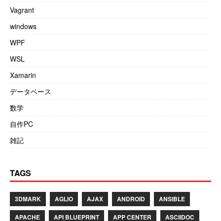
Vagrant
windows
WPF
WSL
Xamarin
データベース
数学
自作PC
雑記
TAGS
3DMARK
AGLIO
AJAX
ANDROID
ANSIBLE
APACHE
API BLUEPRINT
APP CENTER
ASCIIDOC