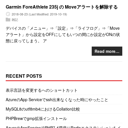
Garmin ForeAthlete 235j の Moveアラートを解除する
2018-08-23
(Last Modified: 2019-10-19)
雑記
デバイスの「メニュー」⇒「設定」⇒「ライフログ」⇒「Move
アラート」から設定をOFFにしてもいつの間にか設定がONの状
態に戻ってしまう。 ア
Read more…
RECENT POSTS
表示言語を変更するへのショートカット
AzureのApp Serviceでssh出来なくなった時にやったこと
MySQL8のutf8mb4におけるCollation比較
PHPBrewでgmp拡張インストール
AzureのAppServiceでPHP7.4環境にRedisエクステンションをイ