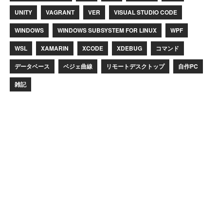
UNITY
VAGRANT
VER
VISUAL STUDIO CODE
WINDOWS
WINDOWS SUBSYSTEM FOR LINUX
WPF
WSL
XAMARIN
XCODE
XDEBUG
コマンド
データベース
ベジェ曲線
リモートデスクトップ
自作PC
雑記