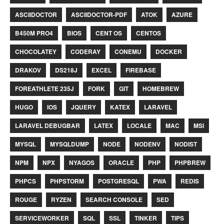
ASCIIDOCTOR
ASCIIDOCTOR-PDF
ATOK
AZURE
B450M PRO4
BIOS
CENT OS
CENTOS
CHOCOLATEY
CODERAY
CONEMU
DOCKER
DRAKOV
DS218J
EXCEL
FIREBASE
FOREATHLETE 235J
FORK
GIT
HOMEBREW
HUGO
IOS
JQUERY
KATEX
LARAVEL
LARAVEL DEBUGBAR
LATEX
LOCALE
MAC
MSI
MYSQL
MYSQLDUMP
NODE
NODENV
NODIST
NPM
NPX
NYAGOS
ORACLE
PHP
PHPBREW
PHPCS
PHPSTORM
POSTGRESQL
PWA
REDIS
ROUGE
RYZEN
SEARCH CONSOLE
SED
SERVICEWORKER
SQL
SSL
TINKER
TIPS