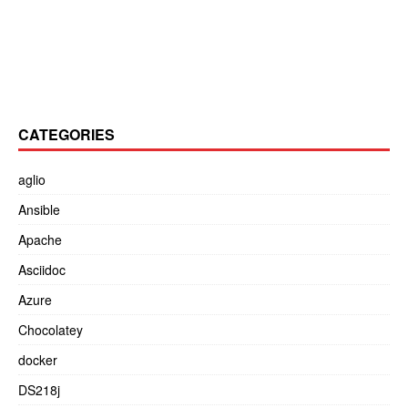
CATEGORIES
aglio
Ansible
Apache
Asciidoc
Azure
Chocolatey
docker
DS218j