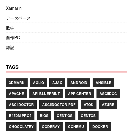
Xamarin
データベース
数学
自作PC
雑記
TAGS
3DMARK
AGLIO
AJAX
ANDROID
ANSIBLE
APACHE
API BLUEPRINT
APP CENTER
ASCIIDOC
ASCIIDOCTOR
ASCIIDOCTOR-PDF
ATOK
AZURE
B450M PRO4
BIOS
CENT OS
CENTOS
CHOCOLATEY
CODERAY
CONEMU
DOCKER