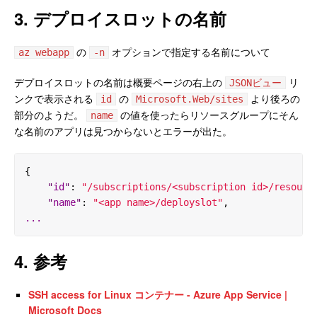
3. デプロイスロットの名前
の
オプションで指定する名前について
az webapp
-n
デプロイスロットの名前は概要ページの右上の
リ
JSONビュー
ンクで表示される
の
より後ろの
id
Microsoft.Web/sites
部分のようだ。
の値を使ったらリソースグループにそん
name
な名前のアプリは見つからないとエラーが出た。
{

"
id
"
: 
"
/subscriptions/<subscription id>/resourc
"
name
"
: 
"
<app name>/deployslot
"
.
.
.
4. 参考
SSH access for Linux コンテナー - Azure App Service |
Microsoft Docs