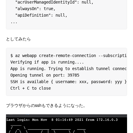
  "acrUserManagedIdentityId": null,

  "alwaysOn": true,

  "apiDefinition": null,

...
としてみたら
$ az webapp create-remote-connection --subscription 
Verifying if app is running....

App is running. Trying to establish tunnel connectio
Opening tunnel on port: 39785

SSH is available { username: xxx, password: yyy }

Ctrl + C to close
ブラウザからのsshもできるようになった。