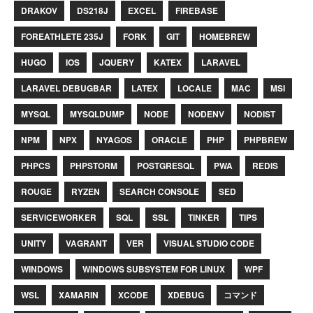
DRAKOV
DS218J
EXCEL
FIREBASE
FOREATHLETE 235J
FORK
GIT
HOMEBREW
HUGO
IOS
JQUERY
KATEX
LARAVEL
LARAVEL DEBUGBAR
LATEX
LOCALE
MAC
MSI
MYSQL
MYSQLDUMP
NODE
NODENV
NODIST
NPM
NPX
NYAGOS
ORACLE
PHP
PHPBREW
PHPCS
PHPSTORM
POSTGRESQL
PWA
REDIS
ROUGE
RYZEN
SEARCH CONSOLE
SED
SERVICEWORKER
SQL
SSL
TINKER
TIPS
UNITY
VAGRANT
VER
VISUAL STUDIO CODE
WINDOWS
WINDOWS SUBSYSTEM FOR LINUX
WPF
WSL
XAMARIN
XCODE
XDEBUG
コマンド