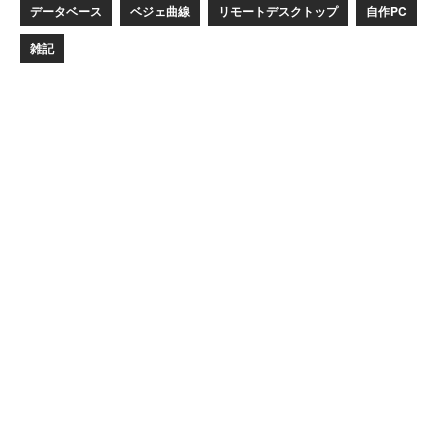
データベース
ベジェ曲線
リモートデスクトップ
自作PC
雑記