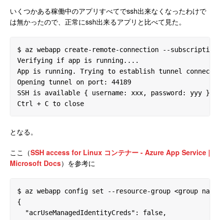
いくつかある稼働中のアプリすべてでssh出来なくなったわけで
は無かったので、正常にssh出来るアプリと比べて見た。
$ az webapp create-remote-connection --subscription 
Verifying if app is running....

App is running. Trying to establish tunnel connectio
Opening tunnel on port: 44189

SSH is available { username: xxx, password: yyy }

Ctrl + C to close
となる。
ここ（
SSH access for Linux コンテナー - Azure App Service |
Microsoft Docs
）を参考に
$ az webapp config set --resource-group <group name>
{

  "acrUseManagedIdentityCreds": false,
