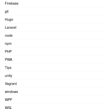
Firebase
git
Hugo
Laravel
node
npm
PHP
PWA
Tips
unity
Vagrant
windows
WPF
WSL