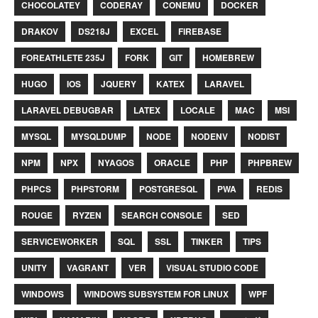
CHOCOLATEY
CODERAY
CONEMU
DOCKER
DRAKOV
DS218J
EXCEL
FIREBASE
FOREATHLETE 235J
FORK
GIT
HOMEBREW
HUGO
IOS
JQUERY
KATEX
LARAVEL
LARAVEL DEBUGBAR
LATEX
LOCALE
MAC
MSI
MYSQL
MYSQLDUMP
NODE
NODENV
NODIST
NPM
NPX
NYAGOS
ORACLE
PHP
PHPBREW
PHPCS
PHPSTORM
POSTGRESQL
PWA
REDIS
ROUGE
RYZEN
SEARCH CONSOLE
SED
SERVICEWORKER
SQL
SSL
TINKER
TIPS
UNITY
VAGRANT
VER
VISUAL STUDIO CODE
WINDOWS
WINDOWS SUBSYSTEM FOR LINUX
WPF