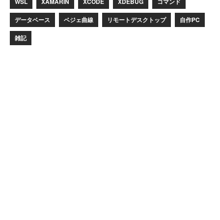
WSL
XAMARIN
XCODE
XDEBUG
コマンド
データベース
ベジェ曲線
リモートデスクトップ
自作PC
雑記