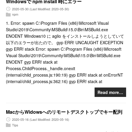
Windowsで npm install 時にエラー
2020-05-30
(Last Modified: 2020-05-30)
npm
1. Error: spawn C:\Program Files (x86)\Microsoft Visual
Studio\2019\Community\MSBuild\15.0\Bin\MSBuild.exe
ENOENT Windows10 に aglio をインストールしようとしていて
以下のエラーが出たので。 gyp ERR! UNCAUGHT EXCEPTION
gyp ERR! stack Error: spawn C:\Program Files (x86)\Microsoft
Visual Studio\2019\Community\MSBuild\15.0\Bin\MSBuild.exe
ENOENT gyp ERR! stack at
Process.ChildProcess._handle.onexit
(internal/child_process.js:190:19) gyp ERR! stack at onErrorNT
(internal/child_process.js:362:16) gyp ERR! stack at
Read more…
MacからWidowsへのリモートデスクトップでキー配列
2020-05-16
(Last Modified: 2020-05-16)
Tips