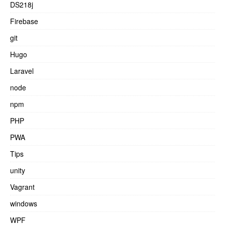
DS218j
Firebase
git
Hugo
Laravel
node
npm
PHP
PWA
Tips
unity
Vagrant
windows
WPF