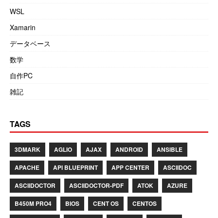
WSL
Xamarin
データベース
数学
自作PC
雑記
TAGS
3DMARK
AGLIO
AJAX
ANDROID
ANSIBLE
APACHE
API BLUEPRINT
APP CENTER
ASCIIDOC
ASCIIDOCTOR
ASCIIDOCTOR-PDF
ATOK
AZURE
B450M PRO4
BIOS
CENT OS
CENTOS